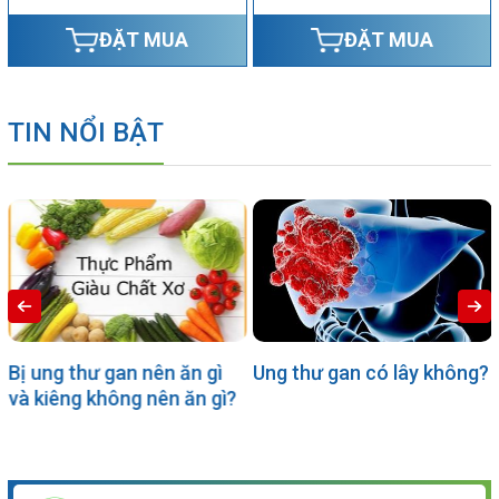
ĐẶT MUA
ĐẶT MUA
TIN NỔI BẬT
Bị ung thư gan nên ăn gì
Ung thư gan có lây không?
và kiêng không nên ăn gì?