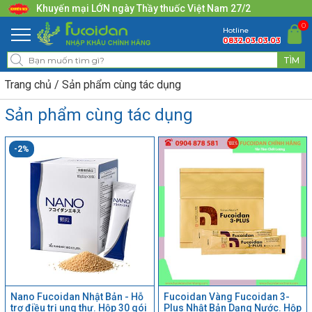
Khuyến mại LỚN ngày Thầy thuốc Việt Nam 27/2
0
Hotline
0832.03.03.03
Trang chủ
Sản phẩm cùng tác dụng
Sản phẩm cùng tác dụng
-2%
Nano Fucoidan Nhật Bản - Hỗ
Fucoidan Vàng Fucoidan 3-
trợ điều trị ung thư. Hộp 30 gói
Plus Nhật Bản Dạng Nước. Hộp