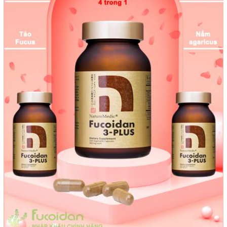
Bản.
Để bảo vệ quyền lợi cũng như sức khoẻ cho người dùng,
chúng tôi khuyên Quý khách hàng nên mua viên tảo nâu
Orihiro Fucoidan tại những cơ sở uy tín, có địa chỉ rõ ràng
và khi mua hàng hãy yêu cầu người bán xuất hoá đơn VAT
- bởi khi người bán xuất được hoá đơn VAT thì cũng là 1
trong những cách để chứng minh sản phẩm mình bán ra là
hàng chính hãng, được nhập khẩu từ Nhật
Giá niêm yết của sản phẩm Orihiro Fucoidan Nhật Bản
nhập khẩu chính hãng được chúng tôi công khai với giá
niêm yết là 1.270.000đ/1 hộp và hiện nay Văn Phòng
Fucoidan Việt Nam đang triển khai chương trình hỗ trợ
người bệnh đặc biệt là bệnh nhân ung thư mua hàng với giá
ưu đãi chỉ còn 952.000đ/1 hộp 90 viên. Bên cạnh đó
nhằm giúp bệnh nhân có điều kiện sử dụng lâu dài chúng
tôi triến khai chương trình mua theo LIỆU TRÌNH sử dụng
sẽ có giá tốt nhất
Với bệnh nhân ung thư nếu không may mua phải hàng giả,
hàng kém chất lượng thì rất có thể đã làm MẤT ĐI cơ hội