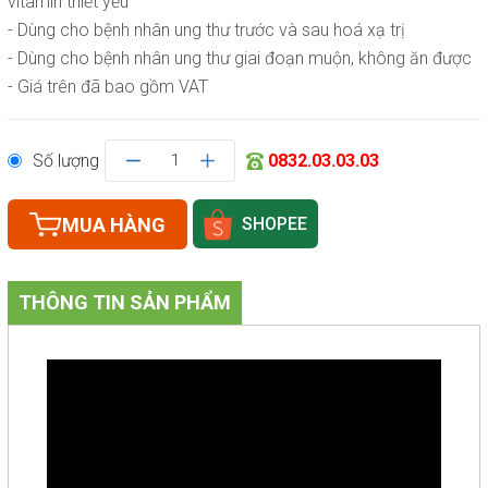
vitamin thiết yếu
- Dùng cho bệnh nhân ung thư trước và sau hoá xạ trị
- Dùng cho bệnh nhân ung thư giai đoạn muộn, không ăn được
- Giá trên đã bao gồm VAT
Số lượng
1
0832.03.03.03
MUA HÀNG
SHOPEE
THÔNG TIN SẢN PHẨM