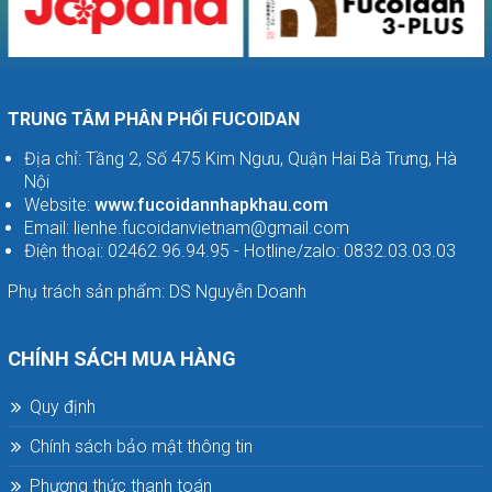
Dạng nước
Đơn vị nhập khẩu: Công Ty TNHH Thương Mại Fucoidan
Nhật Bản
Quy cách đóng gói: Hộp 50 gói, mỗi gói 15ml
TRUNG TÂM PHÂN PHỐI FUCOIDAN
7. Viên uống NatureMedic Fucoidan 3 Plus Nhật
Địa chỉ: Tầng 2, Số 475 Kim Ngưu, Quận Hai Bà Trưng, Hà
Bản mua ở đâu?
Nội
Khách hàng còn thắc mắc hoặc muốn tư vấn thêm về
Website:
www.fucoidannhapkhau.com
sản phẩm fucoidan vui lòng liên hệ với chúng tôi
Email: lienhe.fucoidanvietnam@gmail.com
Điện thoại: 02462.96.94.95 - Hotline/zalo: 0832.03.03.03
TRUNG TÂM PHÂN PHỐI FUCOIDAN
Phụ trách sản phẩm: DS Nguyễn Doanh
Địa chỉ: Tầng 2, Số 475 Kim Ngưu, Quận Hai Bà Trưng,
Hà Nội
Website:
www.fucoidannhapkhau.com
CHÍNH SÁCH MUA HÀNG
Email: lienhe.fucoidanvietnam@gmail.com
Điện thoại: 02462.96.94.95 - Hotline/zalo:
Quy định
0832.03.03.03
Chính sách bảo mật thông tin
Sản phẩm này không phải là thuốc và không có tác
dụng thay thế thuốc chữa bệnh. Không dùng khi mẫn
Phương thức thanh toán