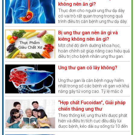
không nên ăn gì?
Hỗ trợ làm giảm sự hình thành huyết khối
Thực đơn cho người ung thư dạ dày
có vai trò rất quan trọng trong quá
Hỗ trợ ngăn chặn tổn thương trên gan, cải thiện khả
trình điều trị căn bệnh ung thư dạ dày.
Theo Bác sĩ khoa Ung bướu bệnh viện
năng chuyển hóa, hấp thụ dinh dưỡng của cơ thể.
Vinmec Times City, dinh dưỡng cho
Bị ung thư gan nên ăn gì và
người bệnh ung thư dạ dày không
kiêng không nên ăn gì?
Đặc biệt, qua nghiên cứu nhận thấy Fucoidan Vua tuyệt
giống như những loại bệnh khác mà
đối an toàn với sức khỏe, không gây tác dụng phụ.
Một chế độ dinh dưỡng khoa học,
cần phải tuân thủ theo một chế độ
hoàn chỉnh sẽ giúp nâng cao hiệu quả
sau đây
Bệnh nhân đang trong quá trình điều trị ung thư hay cần
điều trị cho bệnh nhân ung thư gan.
Tuy nhiên, khi mắc bệnh ung thư gan
hỗ trợ điều trị , kết hợp với các phương pháp điều trị
kiêng ăn gì và nên ăn gì là điều không
Ung thư gan có lây không?
khác
phải bệnh nhân nào cũng biết.
Người muốn phòng chống bệnh ung thư, tăng cường sức
Ung thư gan là căn bệnh nguy hiểm
nhất trong số các bệnh về gan với khả
đề kháng cho cơ thể.
năng gây tử vong cao. Tỷ lệ mắc ở
Việt Nam tương đối lớn so với các
Sản phẩm phù hợp với người trưởng thành muốn bổ
nước khác trong khu vực. Vậy ung thư
“Hợp chất Fucoidan”, Giải pháp
sung các chất dinh dưỡng cho cơ thể, duy trì sức khỏe
gan có lây không?
chiến thắng ung thư
và độ dẻo dai.
Theo thống kê, ung thư khi được phát
hiện và điều trị tích cực đều đẩy lùi
3. Đối tượng sử dụng NatureMedic Fucoidan 3 Plus
được bệnh, kéo dài sự sống từ 10 đến
Dạng Nước
20 năm hoặc hơn nữa.