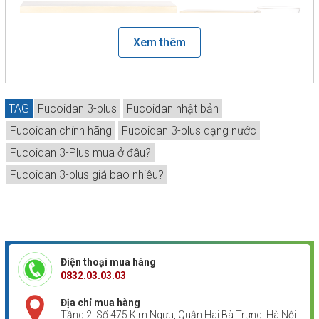
Xem thêm
TAG
Fucoidan 3-plus
Fucoidan nhật bản
Fucoidan chính hãng
Fucoidan 3-plus dạng nước
Fucoidan 3-Plus mua ở đâu?
Fucoidan 3-plus giá bao nhiêu?
Fucoidan 3 Plus Dạng Nước nhập khẩu chính hãng, Mỗi
hộp lớn 50 gói. Giá bán lẻ: 21.600.000 VNĐ/1 hộp
Trong 1 hộp lớn có 5 hộp nhỏ, mỗi hộp nhỏ 10 gói
1. Thành phần có trong NatureMedic Fucoidan 3 Plus
Điện thoại mua hàng
Dạng Nước
0832.03.03.03
Sản phẩm
NatureMedic Fucoidan 3 Plus dạng nước
Địa chỉ mua hàng
được bào chế từ 3 loại tảo nâu (tảo Mozuku, tảo Mekabu
Tầng 2, Số 475 Kim Ngưu, Quận Hai Bà Trưng, Hà Nội