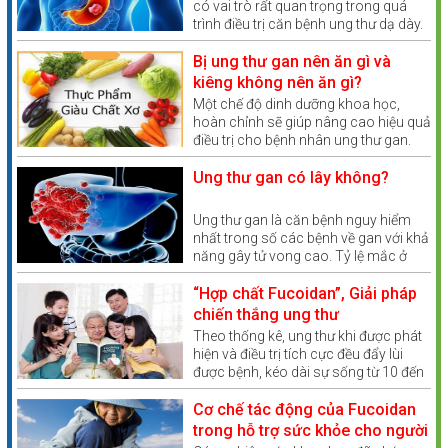
có vai trò rất quan trọng trong quá
có thể không phản ánh đầy đủ hoặc chính xác so với
trình điều trị căn bệnh ung thư dạ dày.
Theo Bác sĩ khoa Ung bướu bệnh viện
sản phẩm thực tế.
Vinmec Times City, dinh dưỡng cho
Bị ung thư gan nên ăn gì và
người bệnh ung thư dạ dày không
kiêng không nên ăn gì?
Chúng tôi khuyến nghị quý khách không chỉ dựa vào
giống như những loại bệnh khác mà
Một chế độ dinh dưỡng khoa học,
thông tin trên website mà nên đọc kỹ nhãn mác, cảnh
cần phải tuân thủ theo một chế độ
hoàn chỉnh sẽ giúp nâng cao hiệu quả
sau đây
báo và hướng dẫn sử dụng đi kèm sản phẩm trước khi
điều trị cho bệnh nhân ung thư gan.
sử dụng. Để có thông tin chi tiết và chính xác nhất, vui
Tuy nhiên, khi mắc bệnh ung thư gan
kiêng ăn gì và nên ăn gì là điều không
Ung thư gan có lây không?
lòng liên hệ trực tiếp với chúng tôi qua số điện thoại
phải bệnh nhân nào cũng biết.
hotline 0832.03.03.03
Ung thư gan là căn bệnh nguy hiểm
nhất trong số các bệnh về gan với khả
Thông tin trên website chỉ mang tính chất tham khảo và
năng gây tử vong cao. Tỷ lệ mắc ở
không thay thế cho lời khuyên từ bác sĩ, dược sĩ hoặc
Việt Nam tương đối lớn so với các
nước khác trong khu vực. Vậy ung thư
“Hợp chất Fucoidan”, Giải pháp
chuyên gia y tế. Quý khách không nên tự ý chẩn đoán
gan có lây không?
chiến thắng ung thư
hoặc điều trị dựa trên thông tin này. Nếu có bất kỳ dấu
Theo thống kê, ung thư khi được phát
hiệu bất thường nào về sức khỏe, hãy liên hệ ngay với
hiện và điều trị tích cực đều đẩy lùi
cơ sở y tế gần nhất để được tư vấn và hỗ trợ kịp thời.
được bệnh, kéo dài sự sống từ 10 đến
20 năm hoặc hơn nữa.
Cơ chế tác động của Fucoidan
trong hỗ trợ sức khỏe cho người