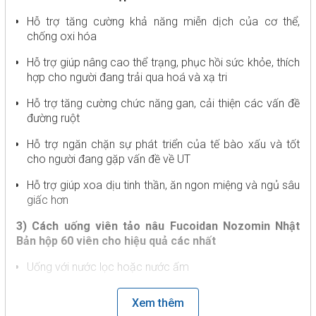
Hỗ trợ tăng cường khả năng miễn dịch của cơ thể,
chống oxi hóa
Hỗ trợ giúp nâng cao thể trạng, phục hồi sức khỏe, thích
hợp cho người đang trải qua hoá và xạ tri
Hỗ trợ tăng cường chức năng gan, cải thiện các vấn đề
đường ruột
Hỗ trợ ngăn chặn sự phát triển của tế bào xấu và tốt
cho người đang gặp vấn đề về UT
Hỗ trợ giúp xoa dịu tinh thần, ăn ngon miệng và ngủ sâu
giấc hơn
3) Cách uống viên tảo nâu Fucoidan Nozomin Nhật
Bản hộp 60 viên cho hiệu quả các nhất
Uống với nước lọc hoặc nước ấm
Liều dự phòng bệnh ung thư, tăng cường sức đề kháng,
Xem thêm
tăng cường miễn dịch: 4 viên/ ngày, chia làm 2 lần.