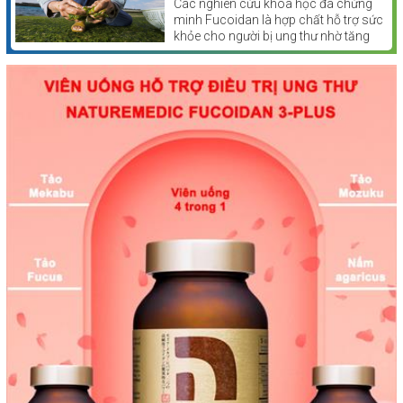
bị ung thư
Các nghiên cứu khoa học đã chứng
minh Fucoidan là hợp chất hỗ trợ sức
khỏe cho người bị ung thư nhờ tăng
cường miễn dịch, chống oxy hóa.