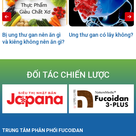
Ung thư gan có lây không?
“Hợp chất Fucoidan”, Giải
ì?
pháp chiến thắng ung th
ĐỐI TÁC CHIẾN LƯỢC
TRUNG TÂM PHÂN PHỐI FUCOIDAN