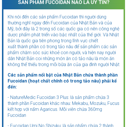
SẢN PHẨM FUCOIDAN NÀO LÀ UY TÍN?
Khi nói đến các sản phẩm Fucoidan thì người dùng
thường nghĩ ngay đến Fucoidan của Nhật Bản và của
Mỹ, bởi đây là 2 trong số các quốc gia có nên công nghệ
dược phẩm phát triển vào bậc nhất của thế giới. Và Nhật
Bản là quốc gia tiên phong trong lĩnh vực chiết
xuất thành phần có trong tảo nâu để sản phẩm các sản
phẩm chăm sóc sức khoẻ con người, và hiện nay người
dân Nhật Bản coi những món ăn có tảo nâu là món ăn
không thể thiếu trong mỗi bữa ăn của gia đình người Nhật
Các sản phẩm nổi bật của Nhật Bản chứa thành phần
Fucoidan (hoạt chất chính có trong tảo nâu) phải kể
đến:
- NatureMedic Fucoidan 3 Plus: là sản phẩm chứa 3
thành phần Fucoidan khác nhau: Mekabu, Mozuku, Fucus
kết hợp với nấm Agaricus. Mỗi viên chứa 360mg
Fucoidan
- Fucoidan Umi No Shizuku: là sản phẩm chứa 2 thành