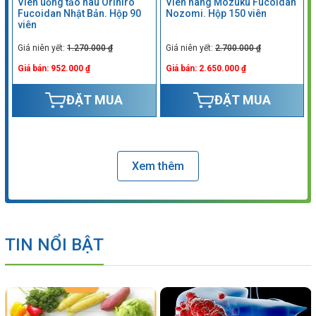
Viên uống tảo nâu Orihiro
Viên nang Mozuku Fucoidan
Fucoidan Nhật Bản. Hộp 90
Nozomi. Hộp 150 viên
viên
Giá niên yết:
1.270.000 ₫
Giá niên yết:
2.700.000 ₫
Giá bán: 952.000 ₫
Giá bán: 2.650.000 ₫
ĐẶT MUA
ĐẶT MUA
Xem thêm
TIN NỔI BẬT