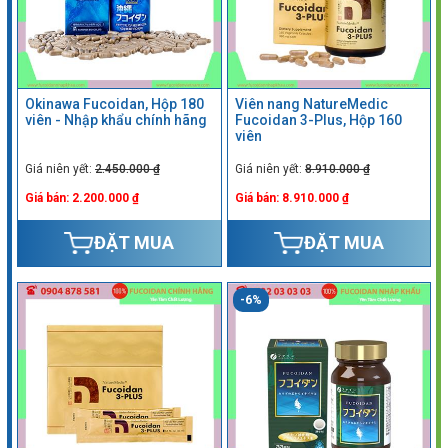
Okinawa Fucoidan, Hộp 180
Viên nang NatureMedic
viên - Nhập khẩu chính hãng
Fucoidan 3-Plus, Hộp 160
viên
Giá niên yết:
2.450.000 ₫
Giá niên yết:
8.910.000 ₫
Giá bán: 2.200.000 ₫
Giá bán: 8.910.000 ₫
ĐẶT MUA
ĐẶT MUA
-6%