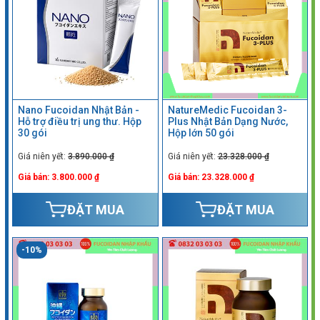
Nano Fucoidan Nhật Bản -
NatureMedic Fucoidan 3-
Hỗ trợ điều trị ung thư. Hộp
Plus Nhật Bản Dạng Nước,
30 gói
Hộp lớn 50 gói
Giá niên yết:
3.890.000 ₫
Giá niên yết:
23.328.000 ₫
Giá bán: 3.800.000 ₫
Giá bán: 23.328.000 ₫
ĐẶT MUA
ĐẶT MUA
-10%