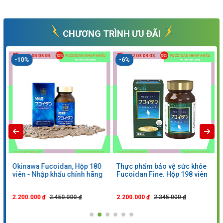
CHƯƠNG TRÌNH ƯU ĐÃI
-6%
-2%
80
Thực phẩm bảo vệ sức khỏe
Viên nang Mozuku Fucoidan
ng
Fucoidan Fine. Hộp 198 viên
Nozomi. Hộp 150 viên
2.200.000 ₫
2.345.000 ₫
2.650.000 ₫
2.700.000 ₫