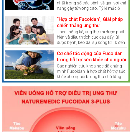
nhất trong số các bệnh về gan với khả
năng gây tử vong cao. Tỷ lệ mắc ở
Việt Nam tương đối lớn so với các
nước khác trong khu vực. Vậy ung thư
“Hợp chất Fucoidan”, Giải pháp
gan có lây không?
chiến thắng ung thư
Theo thống kê, ung thư khi được phát
hiện và điều trị tích cực đều đẩy lùi
được bệnh, kéo dài sự sống từ 10 đến
20 năm hoặc hơn nữa.
Cơ chế tác động của Fucoidan
trong hỗ trợ sức khỏe cho người
bị ung thư
Các nghiên cứu khoa học đã chứng
minh Fucoidan là hợp chất hỗ trợ sức
khỏe cho người bị ung thư nhờ tăng
cường miễn dịch, chống oxy hóa.