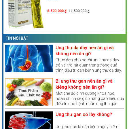
8.500.000 ₫
11.500.000 ₫
TIN NỔI BẬT
Ung thư dạ dày nên ăn gì và
không nên ăn gì?
Thực đơn cho người ung thư dạ dày
có vai trò rất quan trọng trong quá
trình điều trị căn bệnh ung thư dạ dày.
Theo Bác sĩ khoa Ung bướu bệnh viện
Vinmec Times City, dinh dưỡng cho
Bị ung thư gan nên ăn gì và
người bệnh ung thư dạ dày không
kiêng không nên ăn gì?
giống như những loại bệnh khác mà
Một chế độ dinh dưỡng khoa học,
cần phải tuân thủ theo một chế độ
hoàn chỉnh sẽ giúp nâng cao hiệu quả
sau đây
điều trị cho bệnh nhân ung thư gan.
Tuy nhiên, khi mắc bệnh ung thư gan
kiêng ăn gì và nên ăn gì là điều không
Ung thư gan có lây không?
phải bệnh nhân nào cũng biết.
Ung thư gan là căn bệnh nguy hiểm