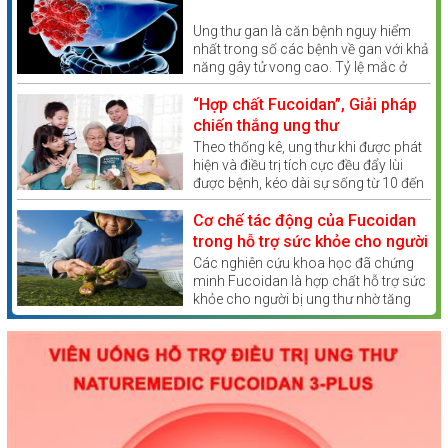
phải bệnh nhân nào cũng biết.
Ung thư gan là căn bệnh nguy hiểm
nhất trong số các bệnh về gan với khả
năng gây tử vong cao. Tỷ lệ mắc ở
Việt Nam tương đối lớn so với các
nước khác trong khu vực. Vậy ung thư
“Hợp chất Fucoidan”, Giải pháp
gan có lây không?
chiến thắng ung thư
Theo thống kê, ung thư khi được phát
hiện và điều trị tích cực đều đẩy lùi
được bệnh, kéo dài sự sống từ 10 đến
20 năm hoặc hơn nữa.
Cơ chế tác động của Fucoidan
trong hỗ trợ sức khỏe cho người
bị ung thư
Các nghiên cứu khoa học đã chứng
minh Fucoidan là hợp chất hỗ trợ sức
khỏe cho người bị ung thư nhờ tăng
cường miễn dịch, chống oxy hóa.