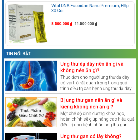
Vital DNA Fucoidan Nano Premium, Hộp
30 Gói
8.500.000 ₫
11.500.000 ₫
TIN NỔI BẬT
Ung thư dạ dày nên ăn gì và
không nên ăn gì?
Thực đơn cho người ung thư dạ dày
có vai trò rất quan trọng trong quá
trình điều trị căn bệnh ung thư dạ dày.
Theo Bác sĩ khoa Ung bướu bệnh viện
Vinmec Times City, dinh dưỡng cho
Bị ung thư gan nên ăn gì và
người bệnh ung thư dạ dày không
kiêng không nên ăn gì?
giống như những loại bệnh khác mà
Một chế độ dinh dưỡng khoa học,
cần phải tuân thủ theo một chế độ
hoàn chỉnh sẽ giúp nâng cao hiệu quả
sau đây
điều trị cho bệnh nhân ung thư gan.
Tuy nhiên, khi mắc bệnh ung thư gan
kiêng ăn gì và nên ăn gì là điều không
Ung thư gan có lây không?