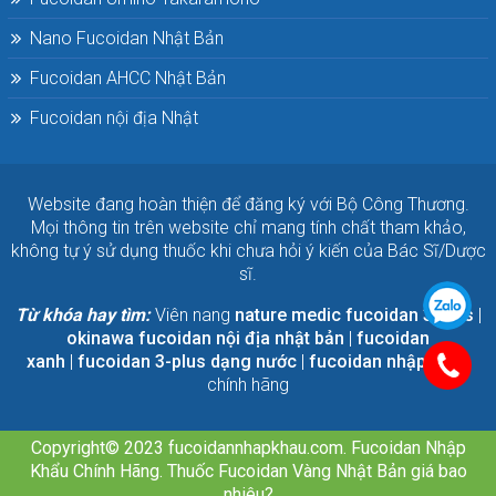
Nano Fucoidan Nhật Bản
Fucoidan AHCC Nhật Bản
Fucoidan nội địa Nhật
Website đang hoàn thiện để đăng ký với Bộ Công Thương.
Mọi thông tin trên website chỉ mang tính chất tham khảo,
không tự ý sử dụng thuốc khi chưa hỏi ý kiến của Bác Sĩ/Dược
sĩ.
Từ khóa hay tìm:
Viên nang
nature medic fucoidan 3-plus
|
okinawa fucoidan nội địa nhật bản
|
fucoidan
xanh
|
fucoidan 3-plus dạng nước
|
fucoidan nhập khẩu
chính hãng
Copyright© 2023
fucoidannhapkhau.com
. Fucoidan Nhập
Khẩu Chính Hãng. Thuốc Fucoidan Vàng Nhật Bản giá bao
nhiêu?