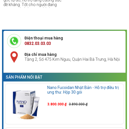
đề kháng. Tốt cho người đang
trong quá trình xạ trị và hóa trị,
người bị ung thư giai đoạn cuối,
người có sức đề kháng và miễn
dịch kém.
Điện thoại mua hàng
0832.03.03.03
Địa chỉ mua hàng
Tầng 2, Số 475 Kim Ngưu, Quận Hai Bà Trưng, Hà Nội
SẢN PHẨM NỔI BẬT
Nano Fucoidan Nhật Bản - Hỗ trợ điều trị
ung thư. Hộp 30 gói
3.800.000 ₫
3.890.000 ₫